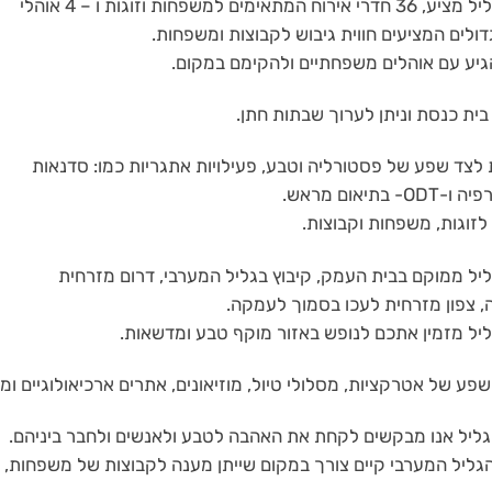
חאן הגליל מציע, 36 חדרי אירוח המתאימים למשפחות וזוגות ו – 4 אוהלי
דולים המציעים חווית גיבוש לקבוצות ומשפחות.
הגיע עם אוהלים משפחתיים ולהקימם במקום.
ית כנסת וניתן לערוך שבתות חתן.
לצד שפע של פסטורליה וטבע, פעילויות אתגריות כמו: סדנאות
- בתיאום מראש.
זוגות, משפחות וקבוצות.
יל ממוקם בבית העמק, קיבוץ בגליל המערבי, דרום מזרחית
, צפון מזרחית לעכו בסמוך לעמקה.
ליל מזמין אתכם לנופש באזור מוקף טבע ומדשאות.
שפע של אטרקציות, מסלולי טיול, מוזיאונים, אתרים ארכיאולוגיים ומק
גליל אנו מבקשים לקחת את האהבה לטבע ולאנשים ולחבר ביניהם.
גליל המערבי קיים צורך במקום שייתן מענה לקבוצות של משפחות, תל