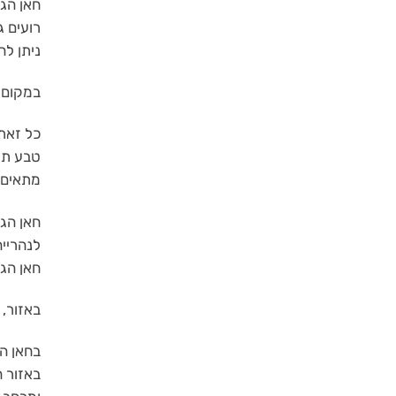
רועים ג
ניתן ל
במקום ב
כל זאת 
טבע תרפיה ו-ODT
מתאים ל
חאן הגל
לנהרייה
חאן הג
באזור, 
בחאן ה
באזור ה