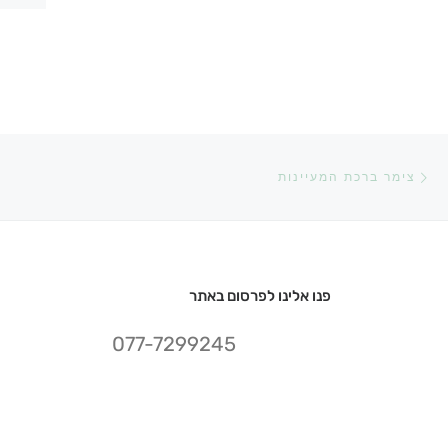
ניווט בפוסטים
הפוסט הקודם
צימר ברכת המעיינות
פנו אלינו לפרסום באתר
077-7299245