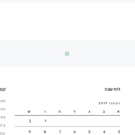
ירקות אורגניים בשיווק ישיר,
משמשת […]
חזרה לרשימת הפוסטים
לוח שנה
קטג
חאנ
נובמבר 2019
חוו
א
ב
ג
ד
ה
ו
ש
עסק
2
1
צימ
9
8
7
6
5
4
3
קמפ