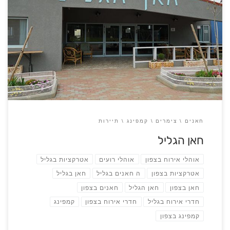
כתובת: קיבוץ בית העמק טלפון: 077-7296995 מתחם נופש בקיבוץ בית
העמק עם מגוון אפשרויות אירוח למשפחות וקבוצות – חדרי אירוח, אוהלים
משפחתיים ואוהלי רועים. חאן הגליל מציע, 36 חדרי אירוח המתאימים
למשפחות וזוגות ו – 4 אוהלי רועים גדולים המציעים חווית גיבוש לקבוצות
ומשפחות. ניתן להגיע עם אוהלים משפחתיים ולהקימם […]
חאנים
צימרים
קמפינג
תיירות
חאן הגליל
אוהלי אירוח בצפון
אוהלי רועים
אטרקציות בגליל
אטרקציות בצפון
ה חאנים בגליל
חאן בגליל
חאן בצפון
חאן הגליל
חאנים בצפון
חדרי אירוח בגליל
חדרי אירוח בצפון
קמפינג
קמפינג בצפון