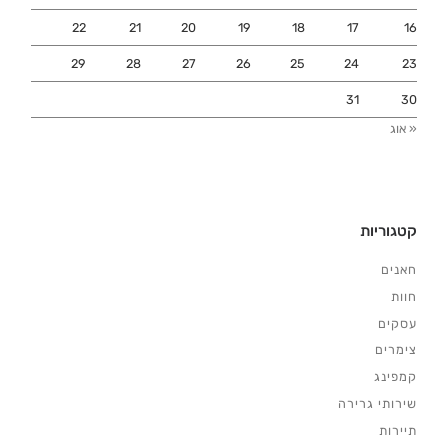
22
21
20
19
18
17
16
29
28
27
26
25
24
23
31
30
« אוג
קטגוריות
חאנים
חוות
עסקים
צימרים
קמפינג
שירותי גרירה
תיירות